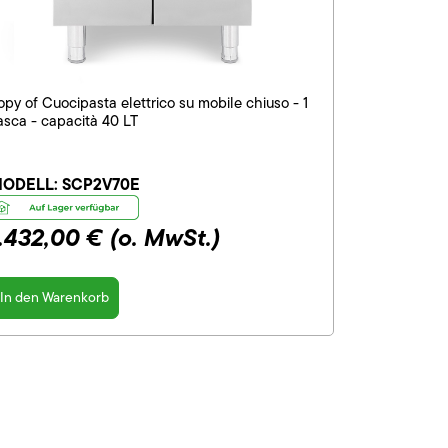
opy of Cuocipasta elettrico su mobile chiuso - 1
asca - capacità 40 LT
ODELL:
SCP2V70E
1.432,00 €
(o. MwSt.)
In den Warenkorb