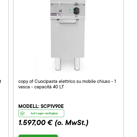
t
copy of Cuocipasta elettrico su mobile chiuso - 1
vasca - capacità 40 LT
MODELL:
SCP1V90E
1.597,00 €
(o. MwSt.)