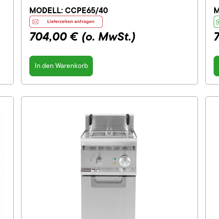
MODELL:
CCPE65/40
M
704,00 €
(o. MwSt.)
In den Warenkorb