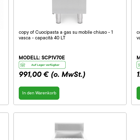
copy of Cuocipasta a gas su mobile chiuso - 1
c
vasca - capacità 40 LT
v
MODELL:
SCP1V70E
M
991,00 €
(o. MwSt.)
In den Warenkorb