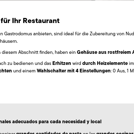
für Ihr Restaurant
on Gastrodomus anbieten, sind ideal für die Zubereitung von Nu
nhäusern.
Gehäuse aus rostfreiem A
in diesem Abschnitt finden, haben ein
Erhitzen
durch Heizelemente
fach zu bedienen und das
wird
im
uchten
Wahlschalter mit 4 Einstellungen
und einem
: 0 Aus, 1 
onales adecuados para cada necesidad y local
grandes cantidades de pasta
grandes cocinas 
cocinar
en las