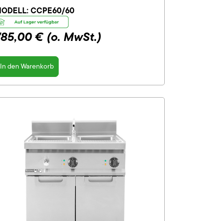
ODELL:
CCPE60/60
785,00 €
(o. MwSt.)
In den Warenkorb