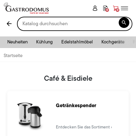
0
0

arrow_back
Neuheiten
Kühlung
Edelstahlmöbel
Kochgeräte
P
Startseite
Café & Eisdiele
Getränkespender
Entdecken Sie das Sortiment