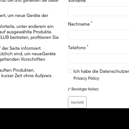
lub bei und genießen Sie diese
Vorname
ert, um neue Geräte der
*
Nachname
Vorteile, unter anderem ein
 auf ausgewählte Produkte.
beitreten, profitieren Sie
*
Telefono
der Seite informiert.
nützlich sind, um neueGeräte
geltenden Vorschriften
auften Produkten.
Ich habe die Datenschutzerk
kurzer Zeit ohne Aufpreis
Privacy Policy
(* Benötigte felder)
Iscriviti