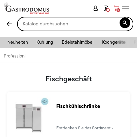
0
0

arrow_back
Neuheiten
Kühlung
Edelstahlmöbel
Kochgeräte
P
Professioni
Fischgeschäft
Fischkühlschränke
Entdecken Sie das Sortiment