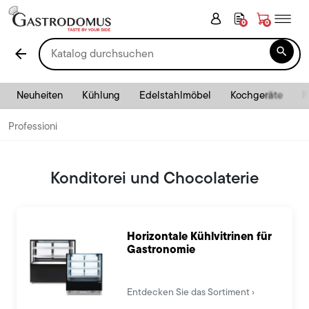
0
0

arrow_back
Neuheiten
Kühlung
Edelstahlmöbel
Kochgeräte
P
Professioni
Konditorei und Chocolaterie
Horizontale Kühlvitrinen für
Gastronomie
Entdecken Sie das Sortiment