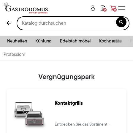
0
0

arrow_back
Neuheiten
Kühlung
Edelstahlmöbel
Kochgeräte
P
Professioni
Vergnügungspark
Kontaktgrills
Entdecken Sie das Sortiment