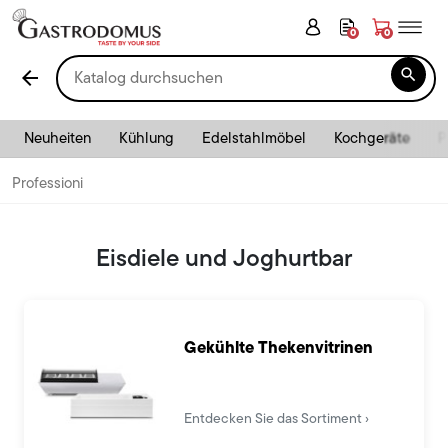
0
0

arrow_back
Neuheiten
Kühlung
Edelstahlmöbel
Kochgeräte
P
Professioni
Eisdiele und Joghurtbar
Gekühlte Thekenvitrinen
Entdecken Sie das Sortiment