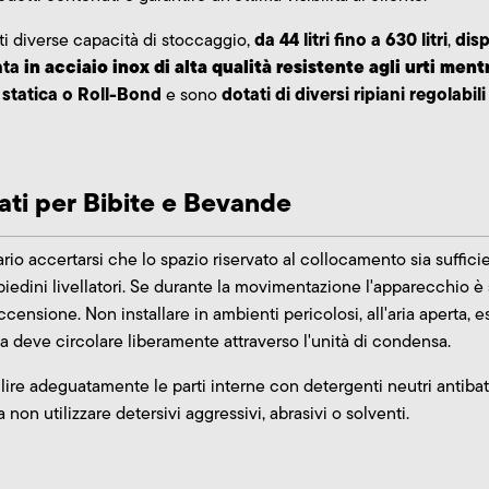
da 44 litri fino a 630 litri
disp
i diverse capacità di stoccaggio,
,
ata
in acciaio inox di alta qualità resistente agli urti ment
, statica o Roll-Bond
dotati di diversi ripiani regolabili
e sono
rati per Bibite e Bevande
rio accertarsi che lo spazio riservato al collocamento sia suffic
i piedini livellatori. Se durante la movimentazione l'apparecchio è
censione. Non installare in ambienti pericolosi, all'aria aperta, 
ia deve circolare liberamente attraverso l'unità di condensa.
lire adeguatamente le parti interne con detergenti neutri antibatte
non utilizzare detersivi aggressivi, abrasivi o solventi.