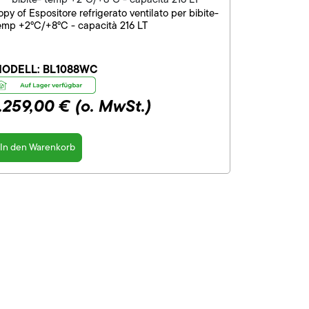
opy of Espositore refrigerato ventilato per bibite-
emp +2°C/+8°C - capacità 216 LT
ODELL:
BL1088WC
1.259,00 €
(o. MwSt.)
In den Warenkorb