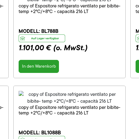
e-
copy of Espositore refrigerato ventilato per bibite-
c
temp +2°C/+8°C - capacità 216 LT
t
MODELL:
BL788B
M
1.101,00 €
(o. MwSt.)
In den Warenkorb
e-
copy of Espositore refrigerato ventilato per bibite-
temp +2°C/+8°C - capacità 216 LT
MODELL:
BL1088B