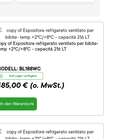
opy of Espositore refrigerato ventilato per bibite-
emp +2°C/+8°C - capacità 216 LT
ODELL:
BL188WC
485,00 €
(o. MwSt.)
In den Warenkorb