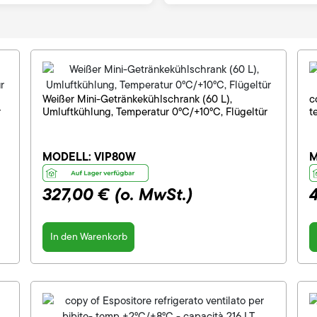
Weißer Mini-Getränkekühlschrank (60 L),
c
r
Umluftkühlung, Temperatur 0°C/+10°C, Flügeltür
t
MODELL:
VIP80W
M
327,00 €
(o. MwSt.)
In den Warenkorb