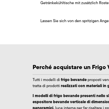
Getränkekühltische mit zusätzlich Roste
Lassen Sie sich von den spritzigen An
Perché acquistare un Frigo
frigo bevande
Tutti i modelli di
proposti veng
realizzati con materiali in
tratta di prodotti
I modelli di frigo bevande presenti nello 
espositore bevande verticale di dimensioni
panoramici,
luce interna per far risaltare i pr