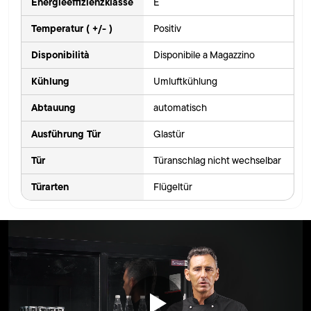
Energieeffizienzklasse
E
Temperatur ( +/- )
Positiv
Disponibilità
Disponibile a Magazzino
Kühlung
Umluftkühlung
Abtauung
automatisch
Ausführung Tür
Glastür
Tür
Türanschlag nicht wechselbar
Türarten
Flügeltür