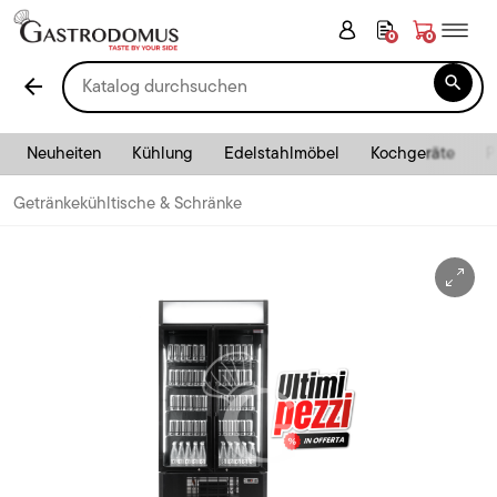
0
0

arrow_back
Neuheiten
Kühlung
Edelstahlmöbel
Kochgeräte
P
Getränkekühltische & Schränke