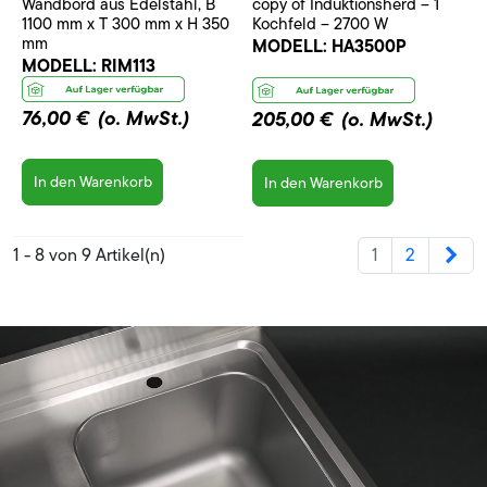
Wandbord aus Edelstahl, B
copy of Induktionsherd – 1
1100 mm x T 300 mm x H 350
Kochfeld – 2700 W
mm
MODELL:
HA3500P
MODELL:
RIM113
76,00 €
(o. MwSt.)
205,00 €
(o. MwSt.)
In den Warenkorb
In den Warenkorb
Wei
1 - 8 von 9 Artikel(n)
1
2