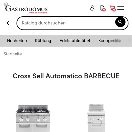
0
0

arrow_back
Neuheiten
Kühlung
Edelstahlmöbel
Kochgeräte
P
Startseite
Cross Sell Automatico BARBECUE