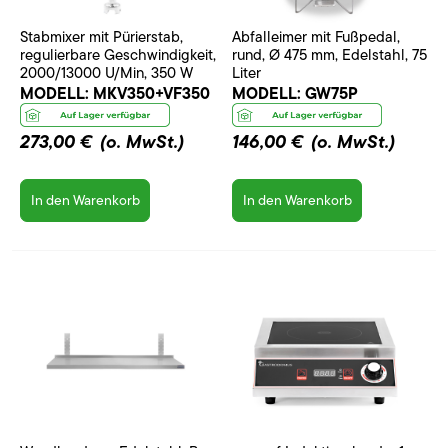
Stabmixer mit Pürierstab,
Abfalleimer mit Fußpedal,
regulierbare Geschwindigkeit,
rund, Ø 475 mm, Edelstahl, 75
2000/13000 U/Min, 350 W
Liter
MODELL:
MKV350+VF350
MODELL:
GW75P
273,00 €
(o. MwSt.)
146,00 €
(o. MwSt.)
In den Warenkorb
In den Warenkorb