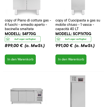
copy of Piano di cottura gas -
copy of Cuocipasta a gas su
4 fuochi - armadio aperto -
mobile chiuso - 1 vasca -
bacinelle smaltate
capacità 40 LT
MODELL:
S4F70G
MODELL:
SCP1V70G
899,00 €
(o. MwSt.)
991,00 €
(o. MwSt.)
In den Warenkorb
In den Warenkorb