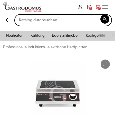
0
0

arrow_back
Neuheiten
Kühlung
Edelstahlmöbel
Kochgeräte
P
Professionelle Induktions- elektrische Herdplatten