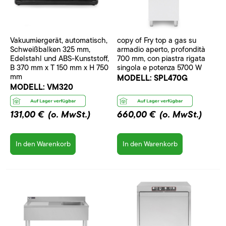
Vakuumiergerät, automatisch,
copy of Fry top a gas su
Schweißbalken 325 mm,
armadio aperto, profondità
Edelstahl und ABS-Kunststoff,
700 mm, con piastra rigata
B 370 mm x T 150 mm x H 750
singola e potenza 5700 W
mm
MODELL:
SPL470G
MODELL:
VM320
131,00 €
(o. MwSt.)
660,00 €
(o. MwSt.)
In den Warenkorb
In den Warenkorb