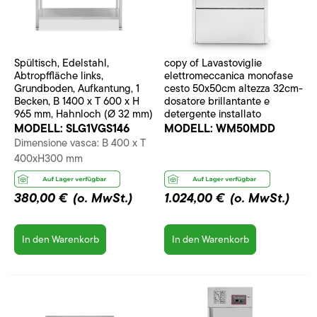
Spültisch, Edelstahl,
copy of Lavastoviglie
Abtropffläche links,
elettromeccanica monofase
Grundboden, Aufkantung, 1
cesto 50x50cm altezza 32cm-
Becken, B 1400 x T 600 x H
dosatore brillantante e
965 mm, Hahnloch (Ø 32 mm)
detergente installato
MODELL:
SLG1VGS146
MODELL:
WM50MDD
Dimensione vasca: B 400 x T
400xH300 mm
380,00 €
(o. MwSt.)
1.024,00 €
(o. MwSt.)
In den Warenkorb
In den Warenkorb