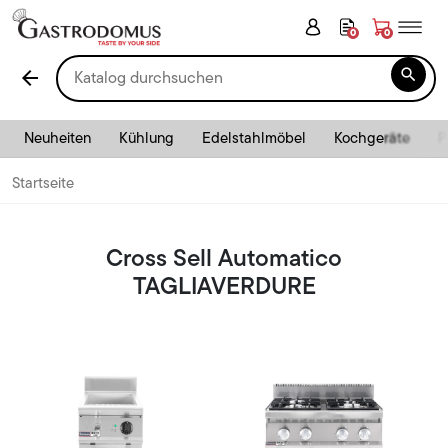
0
0

arrow_back
Neuheiten
Kühlung
Edelstahlmöbel
Kochgeräte
P
Startseite
Cross Sell Automatico
TAGLIAVERDURE