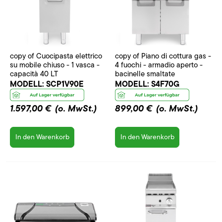
copy of Cuocipasta elettrico
copy of Piano di cottura gas -
su mobile chiuso - 1 vasca -
4 fuochi - armadio aperto -
capacità 40 LT
bacinelle smaltate
MODELL:
SCP1V90E
MODELL:
S4F70G
1.597,00 €
(o. MwSt.)
899,00 €
(o. MwSt.)
In den Warenkorb
In den Warenkorb