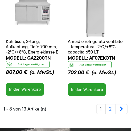
Kühltisch, 2-türig,
Armadio refrigerato ventilato
Aufkantung, Tiefe 700 mm,
- temperatura -2°C/+8°C -
-2°C/+8°C, Energieklasse E
capacità 650 LT
MODELL:
GA2200TN
MODELL:
AF07EKOTN
807,00 €
(o. MwSt.)
702,00 €
(o. MwSt.)
In den Warenkorb
In den Warenkorb
Wei
1 - 8 von 13 Artikel(n)
1
2