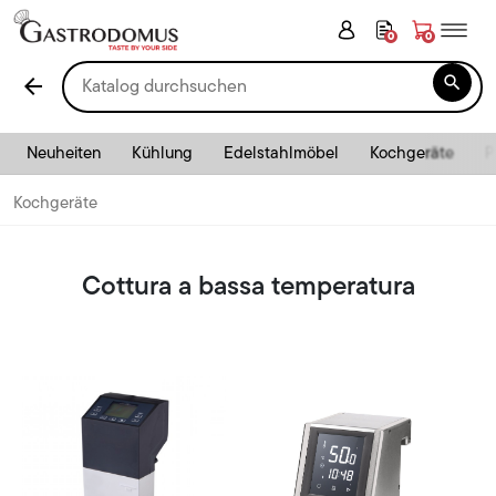
0
0

arrow_back
Neuheiten
Kühlung
Edelstahlmöbel
Kochgeräte
P
Kochgeräte
Cottura a bassa temperatura