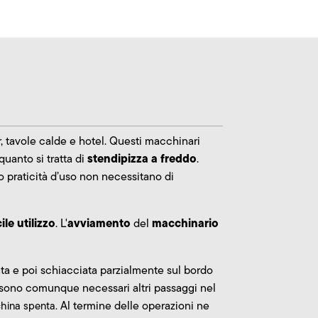
ar, tavole calde e hotel. Questi macchinari
stendipizza a freddo
quanto si tratta di
.
ro praticità d’uso non necessitano di
ile utilizzo
avviamento
macchinario
. L'
del
nata e poi schiacciata parzialmente sul bordo
a sono comunque necessari altri passaggi nel
Al termine delle operazioni ne
china spenta.