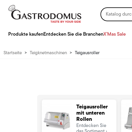
Produkte kaufen
Entdecken Sie die Branchen
X'Mas Sale
Startseite
>
Teigknetmaschinen
>
Teigausroller
Teigausroller
mit unteren
Rollen
Entdecken Sie
das Sortiment