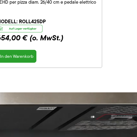
EHD per pizza diam. 26/40 cm e pedale elettrico
ODELL:
ROLL425DP
654,00 €
(o. MwSt.)
In den Warenkorb