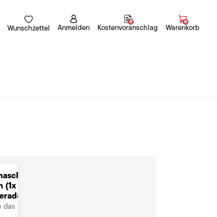
0
0
Anmelden
Kostenvoranschlag
Warenkorb
Wunschzettel
maschine
n (1x
gerade)
e das