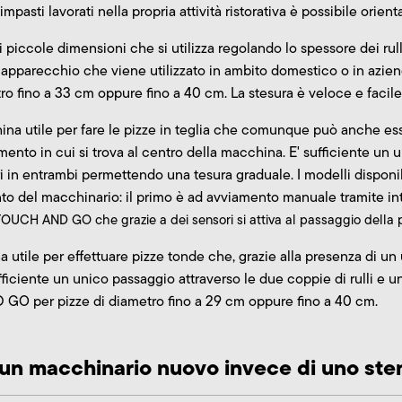
i impasti lavorati nella propria attività ristorativa è possibile orient
piccole dimensioni che si utilizza regolando lo spessore dei rull
 apparecchio che viene utilizzato in ambito domestico o in azie
tro fino a 33 cm oppure fino a 40 cm. La stesura è veloce e facile
a utile per fare le pizze in teglia che comunque può anche esse
ento in cui si trova al centro della macchina. E' sufficiente un 
ri in entrambi permettendo una tesura graduale. I modelli disponib
o del macchinario: il primo è ad avviamento manuale tramite int
UCH AND GO che grazie a dei sensori si attiva al passaggio della pa
utile per effettuare pizze tonde che, grazie alla presenza di un
fficiente un unico passaggio attraverso le due coppie di rulli e u
O per pizze di diametro fino a 29 cm oppure fino a 40 cm.
un macchinario nuovo invece di uno ste