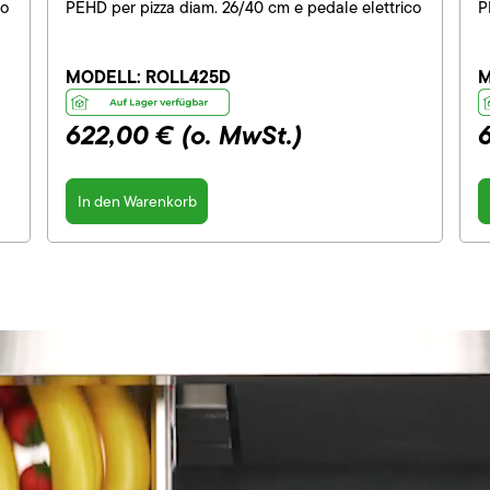
co
PEHD per pizza diam. 26/40 cm e pedale elettrico
P
MODELL:
ROLL425D
M
622,00 €
(o. MwSt.)
In den Warenkorb