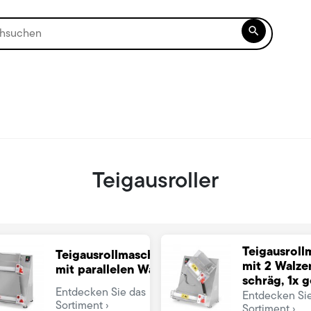

Teigausroller
Teigausroll
Teigausrollmaschinen
mit 2 Walze
mit parallelen Walzen
schräg, 1x 
Entdecken Sie das
Entdecken Si
Sortiment
Sortiment