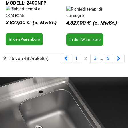
MODELL:
2400NFP
3.827,00 €
(o. MwSt.)
4.327,00 €
(o. MwSt.)
In den Warenkorb
In den Warenkorb
Zurück
Wei
9 - 16 von 48 Artikel(n)
1
2
3
6
…