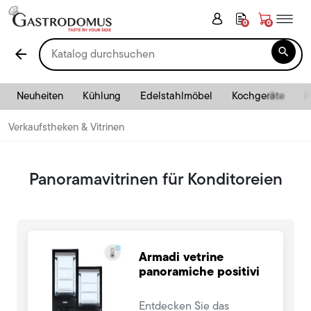
0
0

arrow_back
Neuheiten
Kühlung
Edelstahlmöbel
Kochgeräte
P
Verkaufstheken & Vitrinen
Panoramavitrinen für Konditoreien
Armadi vetrine
panoramiche positivi
Entdecken Sie das