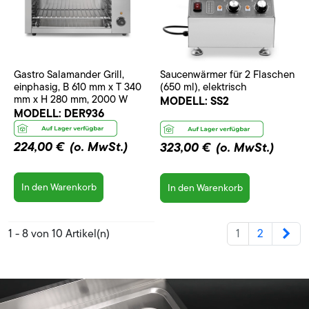
Gastro Salamander Grill,
Saucenwärmer für 2 Flaschen
einphasig, B 610 mm x T 340
(650 ml), elektrisch
mm x H 280 mm, 2000 W
MODELL:
SS2
MODELL:
DER936
224,00 €
(o. MwSt.)
323,00 €
(o. MwSt.)
In den Warenkorb
In den Warenkorb
Wei
1 - 8 von 10 Artikel(n)
1
2