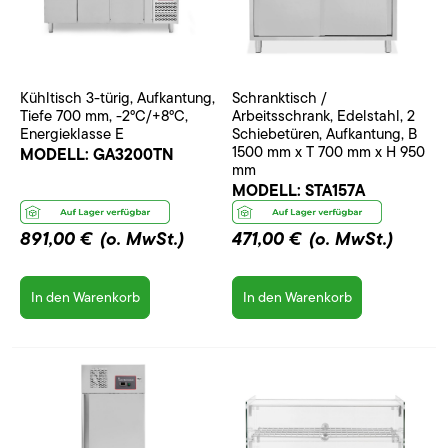
Kühltisch 3-türig, Aufkantung,
Schranktisch /
Tiefe 700 mm, -2°C/+8°C,
Arbeitsschrank, Edelstahl, 2
Energieklasse E
Schiebetüren, Aufkantung, B
1500 mm x T 700 mm x H 950
MODELL:
GA3200TN
mm
MODELL:
STA157A
891,00 €
(o. MwSt.)
471,00 €
(o. MwSt.)
In den Warenkorb
In den Warenkorb