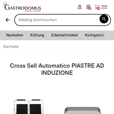
0
0

arrow_back
Neuheiten
Kühlung
Edelstahlmöbel
Kochgeräte
P
Startseite
Cross Sell Automatico PIASTRE AD
INDUZIONE