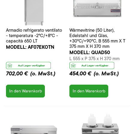
Armadio refrigerato ventilato
Wärmevitrine (50 Liter),
- temperatura -2°C/+8°C -
Edelstahl und Glas,
capacità 650 LT
+30°C/+90°C, B 555 mm X T
375 mm X H 370 mm
MODELL:
AF07EKOTN
MODELL:
QUAD50
L 555 x P 375 x H 370 mm
702,00 €
(o. MwSt.)
454,00 €
(o. MwSt.)
In den Warenkorb
In den Warenkorb