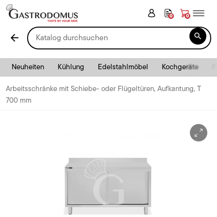
0
0

arrow_back
Neuheiten
Kühlung
Edelstahlmöbel
Kochgeräte
P
Arbeitsschränke mit Schiebe- oder Flügeltüren, Aufkantung, T
700 mm