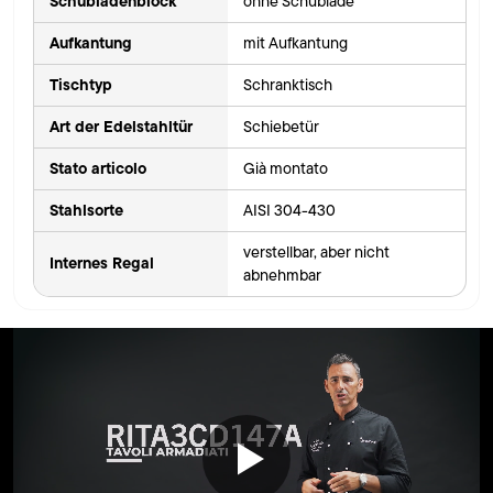
Schubladenblock
ohne Schublade
Aufkantung
mit Aufkantung
Tischtyp
Schranktisch
Art der Edelstahltür
Schiebetür
Stato articolo
Già montato
Stahlsorte
AISI 304-430
verstellbar, aber nicht
Internes Regal
abnehmbar