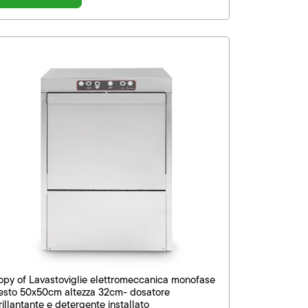
opy of Lavastoviglie elettromeccanica monofase
esto 50x50cm altezza 32cm- dosatore
rillantante e detergente installato