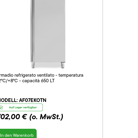
rmadio refrigerato ventilato - temperatura
2°C/+8°C - capacità 650 LT
ODELL:
AF07EKOTN
702,00 €
(o. MwSt.)
In den Warenkorb