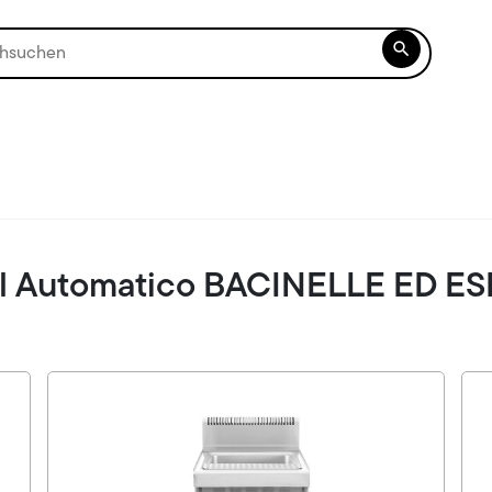

ll Automatico BACINELLE ED E