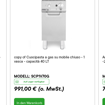
o
copy of Cuocipasta a gas su mobile chiuso - 1
A
vasca - capacità 40 LT
-
MODELL:
SCP1V70G
M
991,00 €
(o. MwSt.)
In den Warenkorb