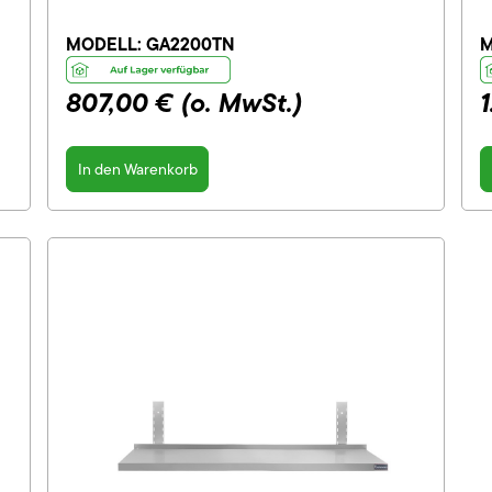
MODELL:
GA2200TN
M
807,00 €
(o. MwSt.)
In den Warenkorb