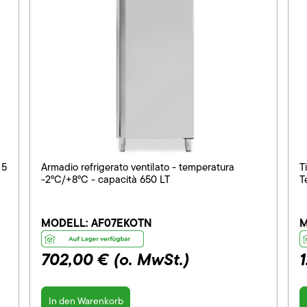
 5
Armadio refrigerato ventilato - temperatura
T
-2°C/+8°C - capacità 650 LT
T
MODELL:
AF07EKOTN
M
702,00 €
(o. MwSt.)
1
In den Warenkorb