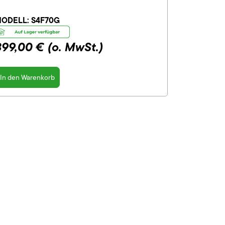
ODELL:
S4F70G
899,00 €
(o. MwSt.)
In den Warenkorb