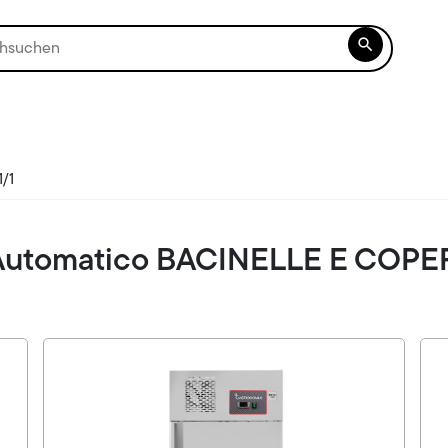

/1
 Automatico BACINELLE E COPE