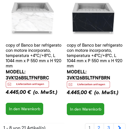
copy of Banco bar refrigerato
copy of Banco bar refrigerato
con motore incorporato,
con motore incorporato,
temperatura +4°C/+8°C, L
temperatura +4°C/+8°C, L
1044 mm x P 550 mm x H 920
1044 mm x P 550 mm x H 920
mm
mm
MODELL:
MODELL:
3VK126BSLTFNFBRN
3VK126BSLTFNFBRC
4.445,00 €
(o. MwSt.)
4.445,00 €
(o. MwSt.)
In den Warenkorb
In den Warenkorb
Wei
1 - 8 von 21 Artikel(n)
1
2
3