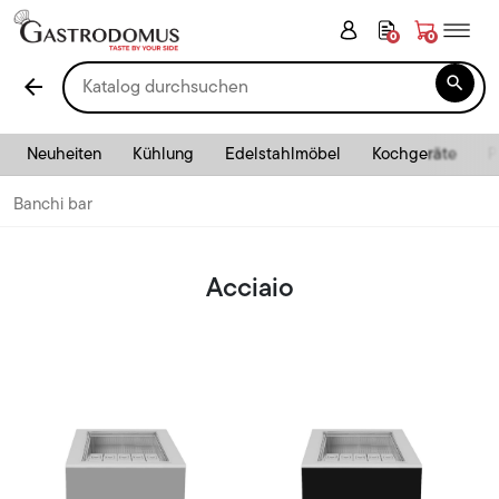
0
0

arrow_back
Neuheiten
Kühlung
Edelstahlmöbel
Kochgeräte
P
Banchi bar
Acciaio