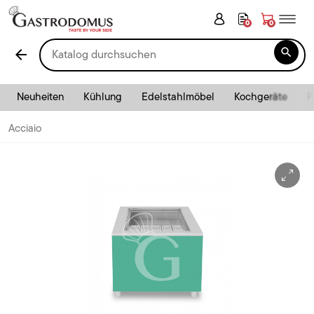
0
0

arrow_back
Neuheiten
Kühlung
Edelstahlmöbel
Kochgeräte
P
Acciaio