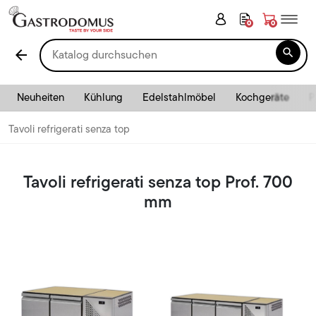
0
0

arrow_back
Neuheiten
Kühlung
Edelstahlmöbel
Kochgeräte
P
Tavoli refrigerati senza top
Tavoli refrigerati senza top Prof. 700
mm