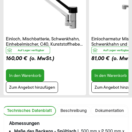
Einloch, Mischbatterie, Schwenkhahn,
Einlocharmatur Misch
Einhebelmischer, C40, Kunststoffhebel
Schwenkhahn und El
– B 250 mm
Bedienhebel, Auslau
160,00 €
(o. MwSt.)
81,00 €
(o. MwSt
In den Warenkorb
In den Warenkorb
Zum Angebot hinzufügen
Zum Angebot hinzu
Technisches Datenblatt
Beschreibung
Dokumentation
Abmessungen
Maße des Beckens - Spültisch
L 500 mm x P 500 mm x