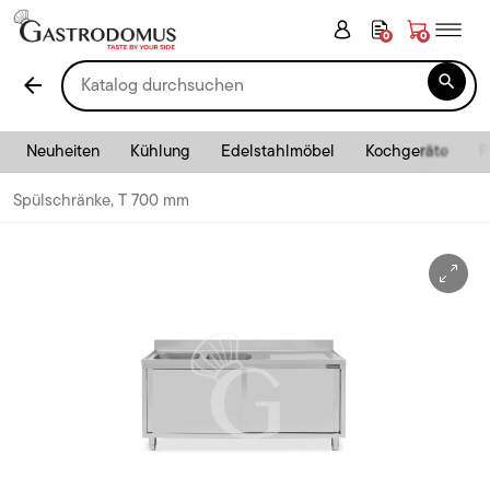
0
0

arrow_back
Neuheiten
Kühlung
Edelstahlmöbel
Kochgeräte
P
Spülschränke, T 700 mm