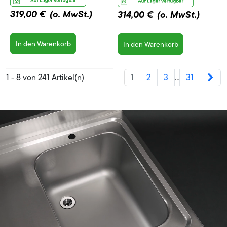
319,00 €
(o. MwSt.)
314,00 €
(o. MwSt.)
In den Warenkorb
In den Warenkorb
Wei
1 - 8 von 241 Artikel(n)
1
2
3
31
…