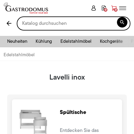
0
0

arrow_back
Neuheiten
Kühlung
Edelstahlmöbel
Kochgeräte
P
Edelstahlmöbel
Lavelli inox
Spültische
Entdecken Sie das