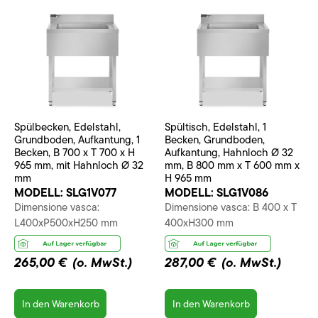
Spülbecken, Edelstahl,
Spültisch, Edelstahl, 1
Grundboden, Aufkantung, 1
Becken, Grundboden,
Becken, B 700 x T 700 x H
Aufkantung, Hahnloch Ø 32
965 mm, mit Hahnloch Ø 32
mm, B 800 mm x T 600 mm x
mm
H 965 mm
MODELL:
SLG1V077
MODELL:
SLG1V086
Dimensione vasca:
Dimensione vasca: B 400 x T
L400xP500xH250 mm
400xH300 mm
265,00 €
(o. MwSt.)
287,00 €
(o. MwSt.)
In den Warenkorb
In den Warenkorb