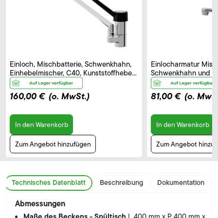
Einloch, Mischbatterie, Schwenkhahn,
Einlocharmatur Misch
Einhebelmischer, C40, Kunststoffhebel
Schwenkhahn und El
– B 250 mm
Bedienhebel, Auslau
160,00 €
(o. MwSt.)
81,00 €
(o. MwSt
In den Warenkorb
In den Warenkorb
Zum Angebot hinzufügen
Zum Angebot hinzu
Technisches Datenblatt
Beschreibung
Dokumentation
Abmessungen
Maße des Beckens - Spültisch
L 400 mm x P 400 mm x