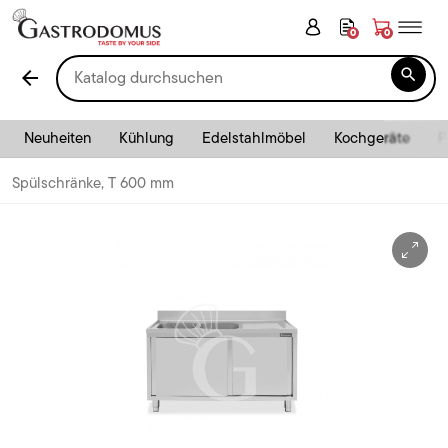
0
0

arrow_back
Neuheiten
Kühlung
Edelstahlmöbel
Kochgeräte
P
Spülschränke, T 600 mm