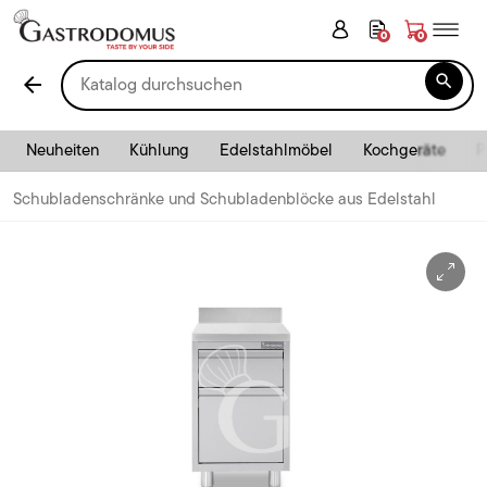
0
0

arrow_back
Neuheiten
Kühlung
Edelstahlmöbel
Kochgeräte
P
Schubladenschränke und Schubladenblöcke aus Edelstahl