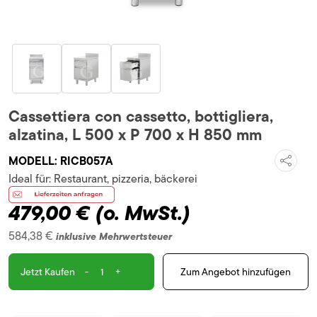
Cassettiera con cassetto, bottigliera,
alzatina, L 500 x P 700 x H 850 mm
MODELL:
RICB057A
Ideal für:
Restaurant, pizzeria, bäckerei
479,00 €
(o. MwSt.)
584,38 €
inklusive Mehrwertsteuer
-
+
Zum Angebot hinzufügen
Jetzt Kaufen