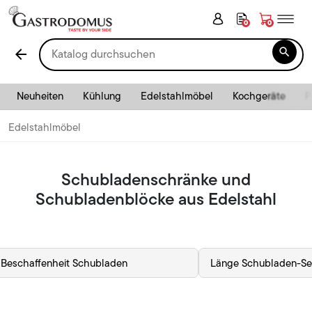
0
0

arrow_back
Neuheiten
Kühlung
Edelstahlmöbel
Kochgeräte
P
Edelstahlmöbel
Schubladenschränke und
Schubladenblöcke aus Edelstahl
Beschaffenheit Schubladen
Länge Schubladen-Se