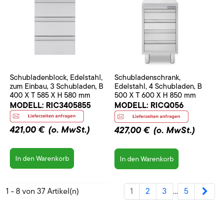
Schubladenblock, Edelstahl,
Schubladenschrank,
zum Einbau, 3 Schubladen, B
Edelstahl, 4 Schubladen, B
400 X T 585 X H 580 mm
500 X T 600 X H 850 mm
MODELL:
RIC3405855
MODELL:
RICQ056
421,00 €
(o. MwSt.)
427,00 €
(o. MwSt.)
In den Warenkorb
In den Warenkorb
Wei
1 - 8 von 37 Artikel(n)
1
2
3
5
…