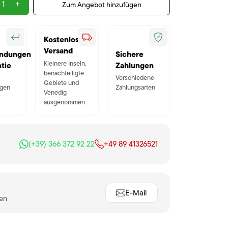
+
Zum Angebot hinzufügen
Kostenloser
Versand
ndungen
Sichere
Kleinere Inseln,
tie
Zahlungen
benachteiligte
Verschiedene
Gebiete und
gen
Zahlungsarten
Venedig
ausgenommen
(+39) 366 372 92 22
+49 89 41326521
E-Mail
ten