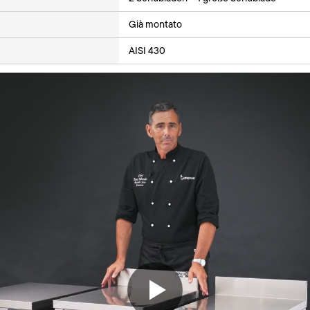
Già montato
AISI 430