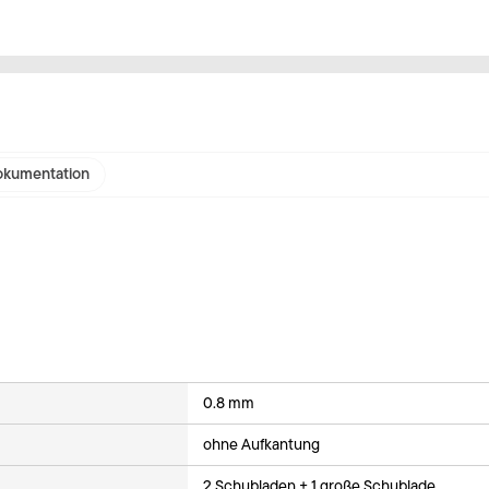
kumentation
0.8 mm
ohne Aufkantung
2 Schubladen + 1 große Schublade