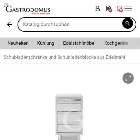
0
0

arrow_back
Neuheiten
Kühlung
Edelstahlmöbel
Kochgeräte
P
Schubladenschränke und Schubladenblöcke aus Edelstahl