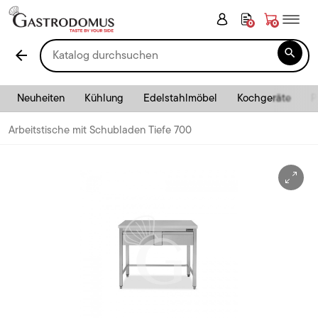
0
0

arrow_back
Neuheiten
Kühlung
Edelstahlmöbel
Kochgeräte
P
Arbeitstische mit Schubladen Tiefe 700