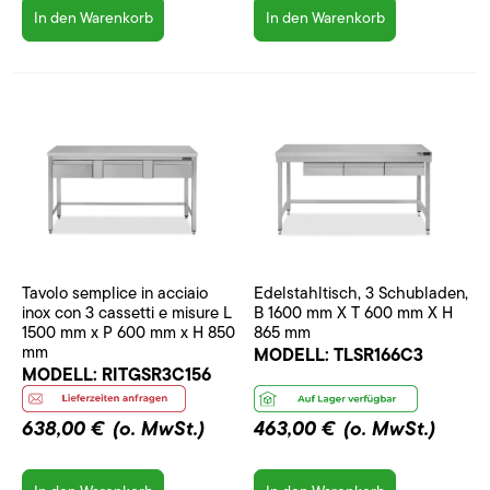
In den Warenkorb
In den Warenkorb
Tavolo semplice in acciaio
Edelstahltisch, 3 Schubladen,
inox con 3 cassetti e misure L
B 1600 mm X T 600 mm X H
1500 mm x P 600 mm x H 850
865 mm
mm
MODELL:
TLSR166C3
MODELL:
RITGSR3C156
638,00 €
(o. MwSt.)
463,00 €
(o. MwSt.)