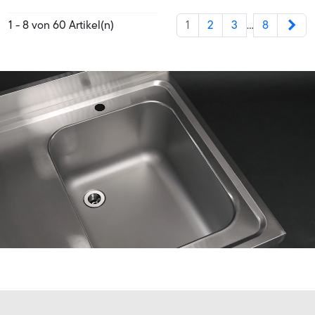
Wei
1 - 8 von 60 Artikel(n)
1
2
3
8
…