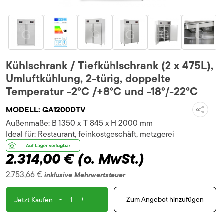
Kühlschrank / Tiefkühlschrank (2 x 475L),
Umluftkühlung, 2-türig, doppelte
Temperatur -2°C /+8°C und -18°/-22°C
MODELL:
GA1200DTV
Außenmaße:
B 1350 x T 845 x H 2000 mm
Ideal für:
Restaurant, feinkostgeschäft, metzgerei
2.314,00 €
(o. MwSt.)
2.753,66 €
inklusive Mehrwertsteuer
-
+
Zum Angebot hinzufügen
Jetzt Kaufen