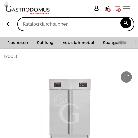
0
0

arrow_back
Neuheiten
Kühlung
Edelstahlmöbel
Kochgeräte
P
1200Lt