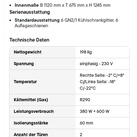
Innenmaße
B 1120 mm x T 675 mm x H 1245 mm
Serienausstattung
Standardausstattung
6 GN2/1 Kühlschrankgitter, 6
Auflageschienen
Technische Daten
Nettogewicht
198 Kg
Spannung
einphasig - 230 V
Rechte Seite: -2° C/+8°
Temperatur
C//Linke Seite: -18°
C/-22°C
Kältemittel (Gas)
R290
Leistungsverbrauch
380 W + 600 W
Isolierungsstärke
60 mm
Anzahl der Türen
2