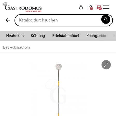
0
0

arrow_back
Neuheiten
Kühlung
Edelstahlmöbel
Kochgeräte
P
Back-Schaufeln