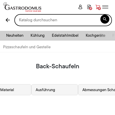
0
0

arrow_back
Neuheiten
Kühlung
Edelstahlmöbel
Kochgeräte
P
Pizzaschaufeln und Gestelle
Back-Schaufeln
Material
Ausführung
Abmessungen Scha