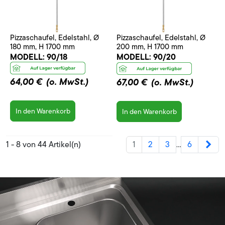
Pizzaschaufel, Edelstahl, Ø
Pizzaschaufel, Edelstahl, Ø
180 mm, H 1700 mm
200 mm, H 1700 mm
MODELL:
90/18
MODELL:
90/20
64,00 €
(o. MwSt.)
67,00 €
(o. MwSt.)
In den Warenkorb
In den Warenkorb
Wei
1 - 8 von 44 Artikel(n)
1
2
3
6
…