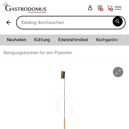
0
0

arrow_back
Neuheiten
Kühlung
Edelstahlmöbel
Kochgeräte
P
Reinigungsbürsten für den Pizzaofen