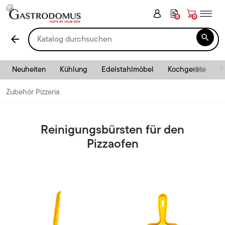
0
0

arrow_back
Neuheiten
Kühlung
Edelstahlmöbel
Kochgeräte
P
Zubehör Pizzeria
Reinigungsbürsten für den
Pizzaofen