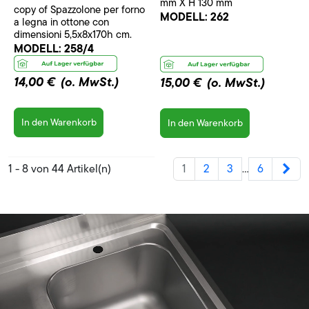
mm X H 130 mm
copy of Spazzolone per forno
MODELL:
262
a legna in ottone con
dimensioni 5,5x8x170h cm.
MODELL:
258/4
14,00 €
(o. MwSt.)
15,00 €
(o. MwSt.)
In den Warenkorb
In den Warenkorb
Wei
1 - 8 von 44 Artikel(n)
1
2
3
6
…