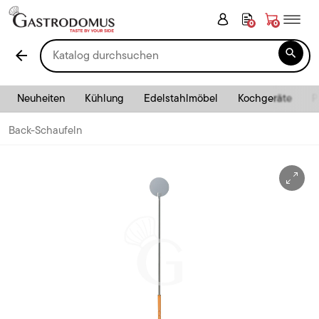
0
0

arrow_back
Neuheiten
Kühlung
Edelstahlmöbel
Kochgeräte
P
Back-Schaufeln