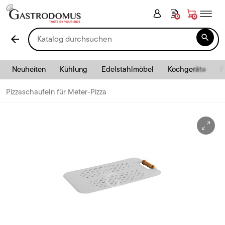
0
0

arrow_back
Neuheiten
Kühlung
Edelstahlmöbel
Kochgeräte
P
Pizzaschaufeln für Meter-Pizza