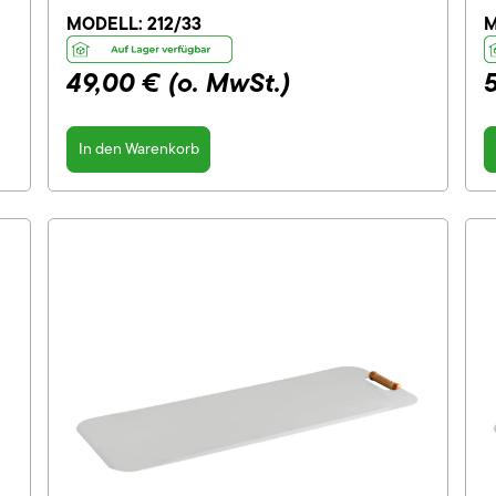
MODELL:
212/33
M
49,00 €
(o. MwSt.)
In den Warenkorb