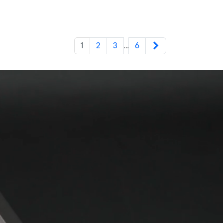
Weiter
1
2
3
6
…