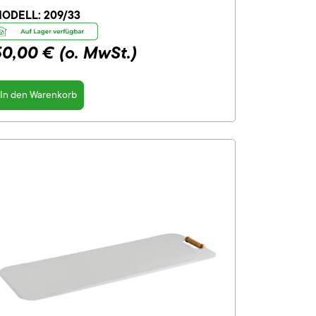
ODELL:
209/33
50,00 €
(o. MwSt.)
In den Warenkorb