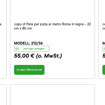
x
copy of Pala per pizza al metro Roma in legno - 22
c
cm x 80 cm
c
MODELL:
212/36
M
55,00 €
(o. MwSt.)
In den Warenkorb