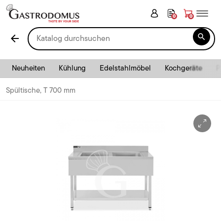
0
0

arrow_back
Neuheiten
Kühlung
Edelstahlmöbel
Kochgeräte
P
Spültische, T 700 mm