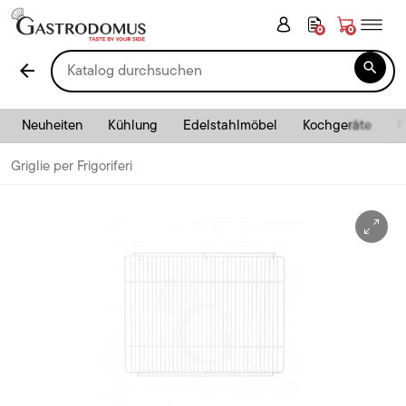
0
0

arrow_back
Neuheiten
Kühlung
Edelstahlmöbel
Kochgeräte
P
Griglie per Frigoriferi