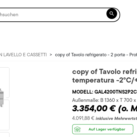

N LAVELLO E CASSETTI
>
copy of Tavolo refrigerato - 2 porte - Pr
copy of Tavolo refri
temperatura -2°C/
MODELL:
GAL4200TNS2P2
Außenmaße:
B 1360 x T 700 
3.354,00 €
(o. 
4.091,88 €
inklusive Mehrwerts