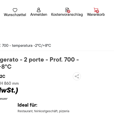
0
0
Anmelden
Kostenvoranschlag
Warenkorb
Wunschzettel
of. 700 - temperatura -2°C/+8°C
gerato - 2 porte - Prof. 700 -
+8°C
C2C
x H 860 mm
MwSt.)
teuer
Ideal für:
Restaurant, feinkostgeschäft, pizzeria