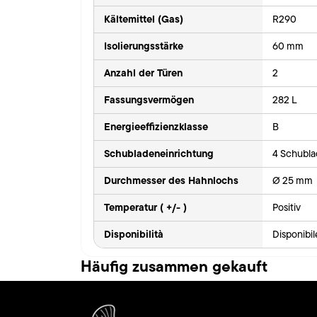
Kältemittel (Gas)
R290
Isolierungsstärke
60 mm
Anzahl der Türen
2
Fassungsvermögen
282 L
Energieeffizienzklasse
B
Schubladeneinrichtung
4 Schubla
Durchmesser des Hahnlochs
Ø 25 mm
Temperatur ( +/- )
Positiv
Disponibilità
Disponibi
Häufig zusammen gekauft