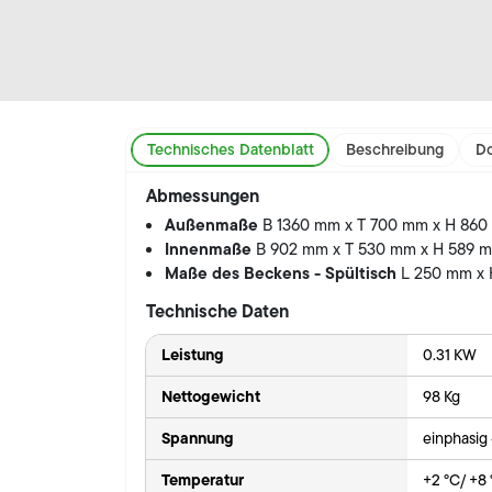
Technisches Datenblatt
Beschreibung
Do
Abmessungen
Außenmaße
B 1360 mm x T 700 mm x H 86
Innenmaße
B 902 mm x T 530 mm x H 589 
Maße des Beckens - Spültisch
L 250 mm x
Technische Daten
Leistung
0.31 KW
Nettogewicht
98 Kg
Spannung
einphasig
Temperatur
+2 °C/ +8