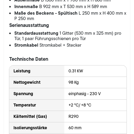
B 1360 mm x T 700 mm x H 860 mm
Innenmaße
B 902 mm x T 530 mm x H 589 mm
Maße des Beckens - Spültisch
L 250 mm x H 400 mm x
P 250 mm
Serienausstattung
Standardausstattung
1 Gitter (530 mm x 325 mm) pro
Tür, 1 paar Führungsschienen pro Tür
Stromkabel
Stromkabel + Stecker
Technische Daten
Leistung
0.31 KW
Nettogewicht
98 Kg
Spannung
einphasig - 230 V
Temperatur
+2 °C/ +8 °C
Kältemittel (Gas)
R290
Isolierungsstärke
60 mm