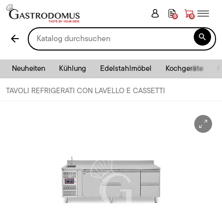
0
0

arrow_back
Neuheiten
Kühlung
Edelstahlmöbel
Kochgeräte
P
TAVOLI REFRIGERATI CON LAVELLO E CASSETTI