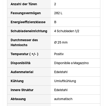
Anzahl der Türen
2
Fassungsvermögen
282 L
Energieeffizienzklasse
B
Schubladeneinrichtung
4 Schubladen 1/2
Durchmesser des
Ø 25 mm
Hahnlochs
Temperatur ( +/- )
Positiv
Disponibilità
Disponibile a Magazzino
Außenmaterial
Edelstahl
Kühlung
Umluftkühlung
Innere Struktur
Edelstahl
Abtauung
automatisch