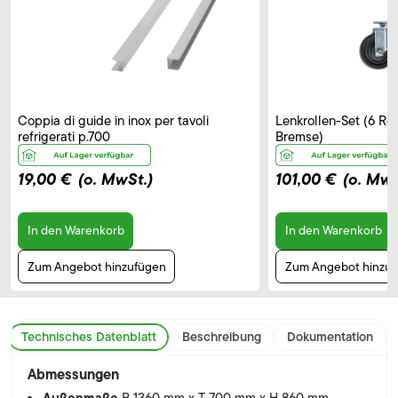
Coppia di guide in inox per tavoli
Lenkrollen-Set (6 Rol
refrigerati p.700
Bremse)
19,00 €
(o. MwSt.)
101,00 €
(o. MwS
In den Warenkorb
In den Warenkorb
Zum Angebot hinzufügen
Zum Angebot hinzu
Technisches Datenblatt
Beschreibung
Dokumentation
Abmessungen
Außenmaße