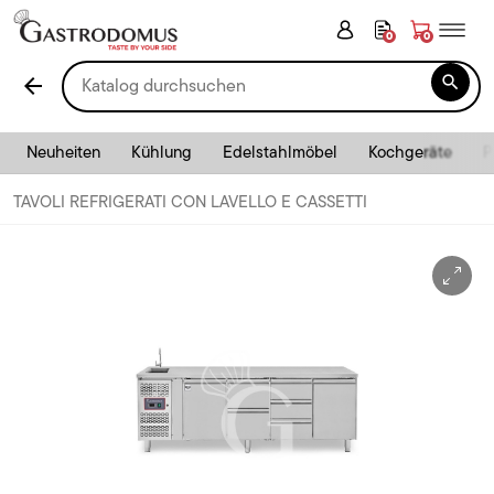
0
0

arrow_back
Neuheiten
Kühlung
Edelstahlmöbel
Kochgeräte
P
TAVOLI REFRIGERATI CON LAVELLO E CASSETTI