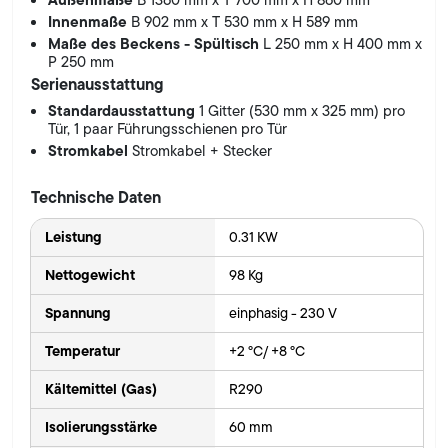
B 1360 mm x T 700 mm x H 860 mm
Innenmaße
B 902 mm x T 530 mm x H 589 mm
Maße des Beckens - Spültisch
L 250 mm x H 400 mm x
P 250 mm
Serienausstattung
Standardausstattung
1 Gitter (530 mm x 325 mm) pro
Tür, 1 paar Führungsschienen pro Tür
Stromkabel
Stromkabel + Stecker
Technische Daten
Leistung
0.31 KW
Nettogewicht
98 Kg
Spannung
einphasig - 230 V
Temperatur
+2 °C/ +8 °C
Kältemittel (Gas)
R290
Isolierungsstärke
60 mm