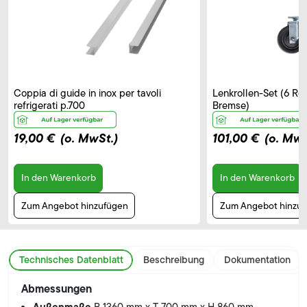
Coppia di guide in inox per tavoli
Lenkrollen-Set (6 Rol
refrigerati p.700
Bremse)
19,00 €
(o. MwSt.)
101,00 €
(o. MwS
In den Warenkorb
In den Warenkorb
Zum Angebot hinzufügen
Zum Angebot hinzu
Technisches Datenblatt
Beschreibung
Dokumentation
Abmessungen
Außenmaße