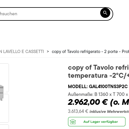

N LAVELLO E CASSETTI
>
copy of Tavolo refrigerato - 2 porte - Pr
copy of Tavolo refri
temperatura -2°C/
MODELL:
GAL4100TNS3P2C
Außenmaße:
B 1360 x T 700 
2.962,00 €
(o. 
3.613,64 €
inklusive Mehrwertst