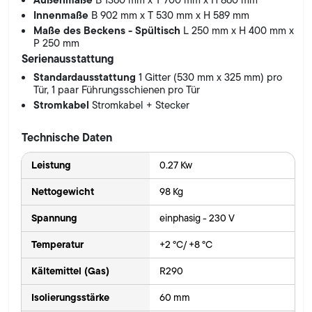
B 1360 mm x T 700 mm x H 860 mm
Innenmaße
B 902 mm x T 530 mm x H 589 mm
Maße des Beckens - Spültisch
L 250 mm x H 400 mm x
P 250 mm
Serienausstattung
Standardausstattung
1 Gitter (530 mm x 325 mm) pro
Tür, 1 paar Führungsschienen pro Tür
Stromkabel
Stromkabel + Stecker
Technische Daten
Leistung
0.27 Kw
Nettogewicht
98 Kg
Spannung
einphasig - 230 V
Temperatur
+2 °C/ +8 °C
Kältemittel (Gas)
R290
Isolierungsstärke
60 mm