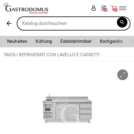
0
0

arrow_back
Neuheiten
Kühlung
Edelstahlmöbel
Kochgeräte
P
TAVOLI REFRIGERATI CON LAVELLO E CASSETTI