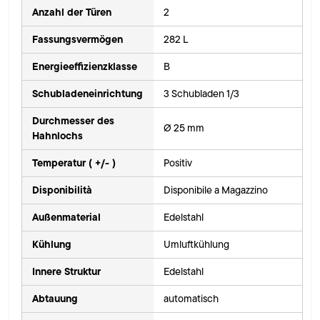
Anzahl der Türen
2
Fassungsvermögen
282 L
Energieeffizienzklasse
B
Schubladeneinrichtung
3 Schubladen 1/3
Durchmesser des
Ø 25 mm
Hahnlochs
Temperatur ( +/- )
Positiv
Disponibilità
Disponibile a Magazzino
Außenmaterial
Edelstahl
Kühlung
Umluftkühlung
Innere Struktur
Edelstahl
Abtauung
automatisch