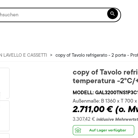

N LAVELLO E CASSETTI
>
copy of Tavolo refrigerato - 2 porte - Pr
copy of Tavolo refri
temperatura -2°C/
MODELL:
GAL3200TNS1P3C
Außenmaße:
B 1360 x T 700 
2.711,00 €
(o. M
3.307,42 €
inklusive Mehrwerts