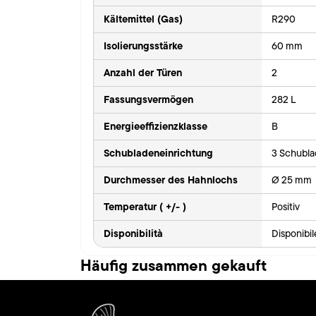
Kältemittel (Gas)
R290
Isolierungsstärke
60 mm
Anzahl der Türen
2
Fassungsvermögen
282 L
Energieeffizienzklasse
B
Schubladeneinrichtung
3 Schubla
Durchmesser des Hahnlochs
Ø 25 mm
Temperatur ( +/- )
Positiv
Disponibilità
Disponibi
Häufig zusammen gekauft