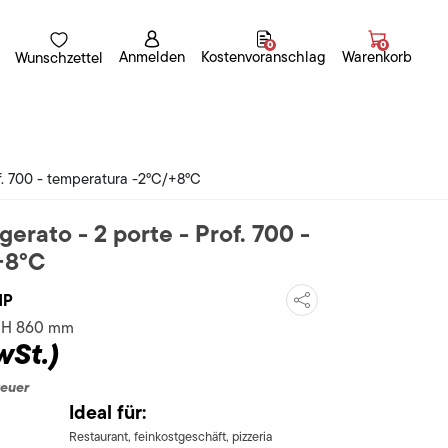
0
0
Anmelden
Kostenvoranschlag
Warenkorb
Wunschzettel
of. 700 - temperatura -2°C/+8°C
gerato - 2 porte - Prof. 700 -
+8°C
1P
x H 860 mm
wSt.)
teuer
Ideal für:
Restaurant, feinkostgeschäft, pizzeria