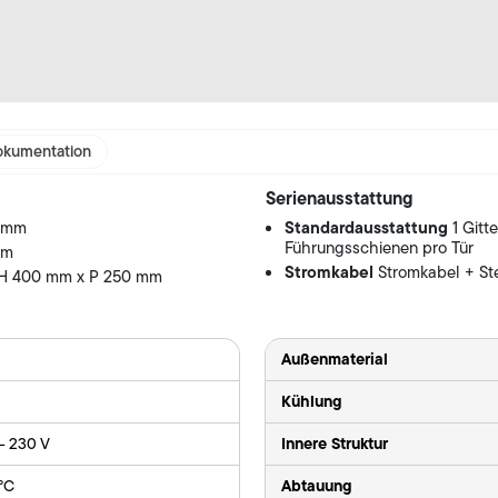
kumentation
Serienausstattung
Standardausstattung
0 mm
1 Gitt
Führungsschienen pro Tür
mm
Stromkabel
Stromkabel + St
 H 400 mm x P 250 mm
Außenmaterial
Kühlung
Innere Struktur
 - 230 V
Abtauung
 °C