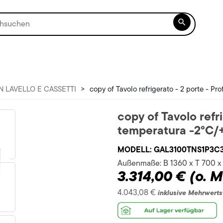

N LAVELLO E CASSETTI
>
copy of Tavolo refrigerato - 2 porte - Pr
copy of Tavolo refri
temperatura -2°C/
MODELL:
GAL3100TNS1P3C
Außenmaße:
B 1360 x T 700 
3.314,00 €
(o. M
4.043,08 €
inklusive Mehrwerts