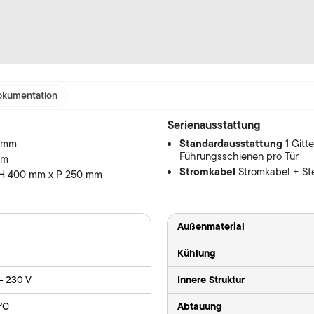
kumentation
Serienausstattung
Standardausstattung
0 mm
1 Gitt
Führungsschienen pro Tür
mm
Stromkabel
Stromkabel + St
 H 400 mm x P 250 mm
Außenmaterial
Kühlung
Innere Struktur
 - 230 V
Abtauung
 °C