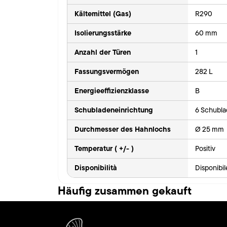
Kältemittel (Gas)
R290
Isolierungsstärke
60 mm
Anzahl der Türen
1
Fassungsvermögen
282 L
Energieeffizienzklasse
B
Schubladeneinrichtung
6 Schubla
Durchmesser des Hahnlochs
Ø 25 mm
Temperatur ( +/- )
Positiv
Disponibilità
Disponibi
Häufig zusammen gekauft