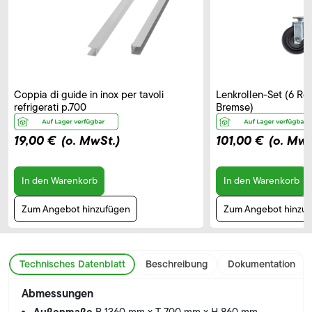
Coppia di guide in inox per tavoli
Lenkrollen-Set (6 Rol
refrigerati p.700
Bremse)
19,00 €
(o. MwSt.)
101,00 €
(o. MwS
In den Warenkorb
In den Warenkorb
Zum Angebot hinzufügen
Zum Angebot hinzu
Technisches Datenblatt
Beschreibung
Dokumentation
Abmessungen
Außenmaße