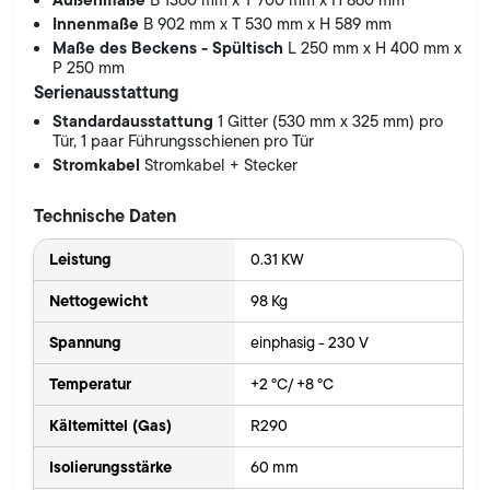
B 1360 mm x T 700 mm x H 860 mm
Innenmaße
B 902 mm x T 530 mm x H 589 mm
Maße des Beckens - Spültisch
L 250 mm x H 400 mm x
P 250 mm
Serienausstattung
Standardausstattung
1 Gitter (530 mm x 325 mm) pro
Tür, 1 paar Führungsschienen pro Tür
Stromkabel
Stromkabel + Stecker
Technische Daten
Leistung
0.31 KW
Nettogewicht
98 Kg
Spannung
einphasig - 230 V
Temperatur
+2 °C/ +8 °C
Kältemittel (Gas)
R290
Isolierungsstärke
60 mm