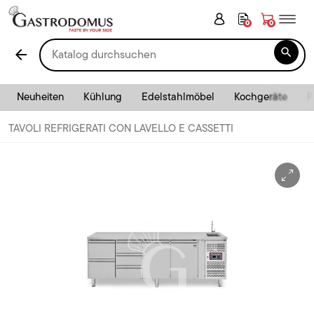
0
0

arrow_back
Neuheiten
Kühlung
Edelstahlmöbel
Kochgeräte
P
TAVOLI REFRIGERATI CON LAVELLO E CASSETTI