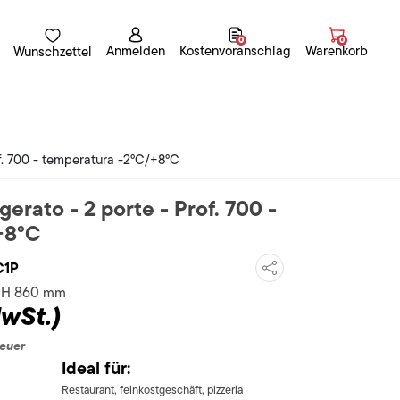
0
0
Anmelden
Kostenvoranschlag
Warenkorb
Wunschzettel
of. 700 - temperatura -2°C/+8°C
gerato - 2 porte - Prof. 700 -
+8°C
C1P
x H 860 mm
MwSt.)
teuer
Ideal für:
Restaurant, feinkostgeschäft, pizzeria