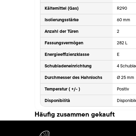
Kältemittel (Gas)
R290
Isolierungsstärke
60 mm
Anzahl der Türen
2
Fassungsvermögen
282 L
Energieeffizienzklasse
E
Schubladeneinrichtung
4 Schubla
Durchmesser des Hahnlochs
Ø 25 mm
Temperatur ( +/- )
Positiv
Disponibilità
Disponibi
Häufig zusammen gekauft