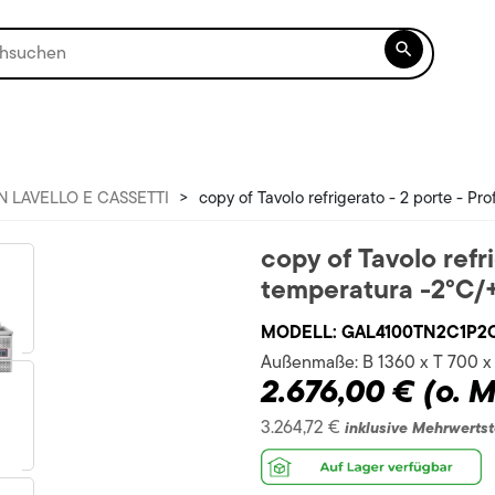

N LAVELLO E CASSETTI
>
copy of Tavolo refrigerato - 2 porte - Pr
copy of Tavolo refri
temperatura -2°C/
MODELL:
GAL4100TN2C1P2
Außenmaße:
B 1360 x T 700 
2.676,00 €
(o. 
3.264,72 €
inklusive Mehrwerts