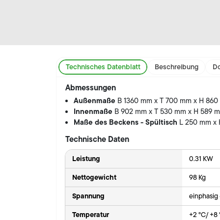
Technisches Datenblatt
Beschreibung
Do
Abmessungen
Außenmaße
B 1360 mm x T 700 mm x H 86
Innenmaße
B 902 mm x T 530 mm x H 589 
Maße des Beckens - Spültisch
L 250 mm x
Technische Daten
Leistung
0.31 KW
Nettogewicht
98 Kg
Spannung
einphasig
Temperatur
+2 °C/ +8